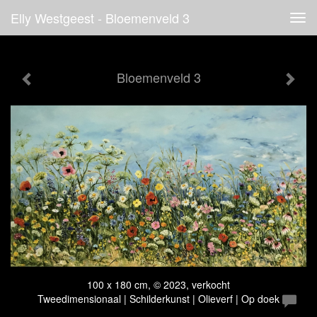
Elly Westgeest - Bloemenveld 3
Tog
navi
Bloemenveld 3
100 x 180 cm, © 2023, verkocht
Tweedimensionaal | Schilderkunst | Olieverf | Op doek