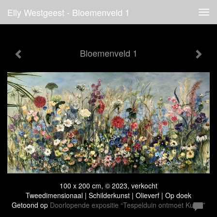
Elly Westgeest - Bloemenveld 1
Tog
navi
Bloemenveld 1
100 x 200 cm, © 2023, verkocht
Tweedimensionaal | Schilderkunst | Olieverf | Op doek
Getoond op
Doorlopende expositie “Tespelduin ontmoet Kunst”