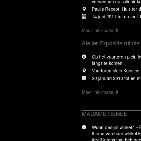
verwennen op culinair-ku
Paul's Recept, Huis ter 
14 juni 2011 tot en met
Meer informatie
Atelier Expositie ruimte
Op het vuurtoren plein i
langs te komen.
Vuurtoren plein Kunstcen
20 januari 2010 tot en 
Meer informatie
MADAME RENEE
Woon-design winkel ' HE
thema van haar winkel is
ikzelf intens van heb g