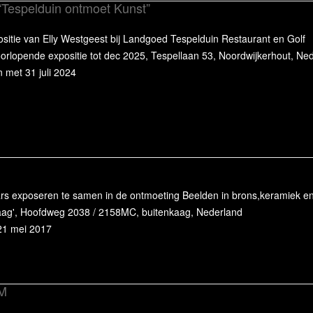
“Tespelduin ontmoet Kunst”
positie van Elly Westgeest bij Landgoed Tespelduin Restaurant en Golf
rlopende expositie tot dec 2025, Tespellaan 53, Noordwijkerhout, Ne
 met 31 juli 2024
s exposeren te samen in de ontmoeting Beelden in brons,keramiek en st
aag', Hoofdweg 2038 / 2158MC, buitenkaag, Nederland
21 mei 2017
M