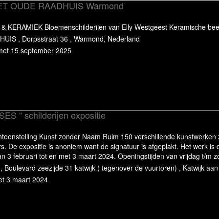
e HET OUDE RAADHUIS Warmond
 & KERAMIEK Bloemenschilderijen van Elly Westgeest Keramische be
UIS , Dorpsstraat 36 , Warmond, Nederland
 met 15 september 2025
 “ schilderijen expositie
entoonstelling Kunst zonder Naam Ruim 150 verschillende kunstwerken z
s. De expositie is anoniem want de signatuur is afgeplakt. Het werk is 
an 3 februari tot en met 3 maart 2024. Openingstijden van vrijdag t/m 
n, Boulevard zeezijde 31 katwijk ( tegenover de vuurtoren) , Katwijk aa
met 3 maart 2024