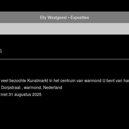
Elly Westgeest
Exposities
s
d
en veel bezochte Kunstmarkt in het centrum van warmond U bent van ha
 Dorpstraat , warmond, Nederland
n met 31 augustus 2025