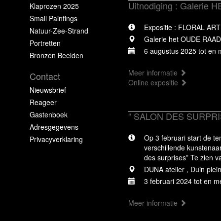
Uitnodiging : Galeri
Klaprozen 2025
Small Paintings
Expositie : FLORAL ART
Natuur-Zee-Strand
Galerie het OUDE RAADH
Portretten
6 augustus 2025 tot en
Bronzen Beelden
Meer informatie
Contact
Online expositie
Nieuwsbrief
Reageer
Gastenboek
“ SALON DES SURPRISES
Adresgegevens
Op 3 februari start de t
Privacyverklaring
verschillende kunstenaar
des surprises” Te zien v
DUNA atelier , Duin plei
3 februari 2024 tot en 
Meer informatie