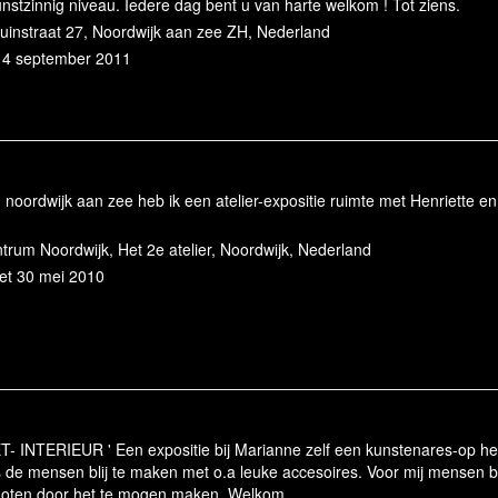
nstzinnig niveau. Iedere dag bent u van harte welkom ! Tot ziens.
duinstraat 27, Noordwijk aan zee ZH, Nederland
 14 september 2011
n noordwijk aan zee heb ik een atelier-expositie ruimte met Henriette en
trum Noordwijk, Het 2e atelier, Noordwijk, Nederland
met 30 mei 2010
T- INTERIEUR ' Een expositie bij Marianne zelf een kunstenares-op het
 de mensen blij te maken met o.a leuke accesoires. Voor mij mensen b
enoten door het te mogen maken. Welkom.