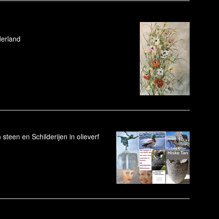
derland
een en Schilderijen in olieverf